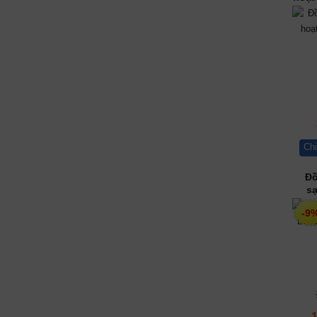
Chi
Đồ
sạ
Ko
-9