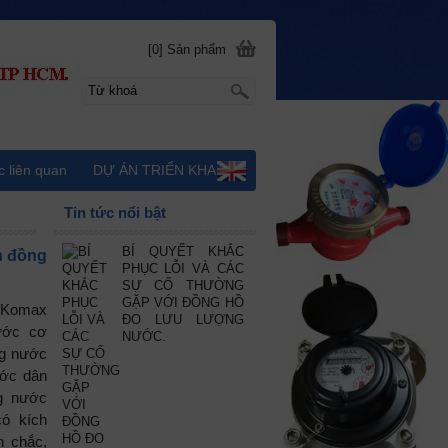
[0] Sản phẩm
c liên quan
DỰ ÁN TRIỂN KHAI
Tin tức nổi bật
BÍ QUYẾT KHẮC
n đồng
PHỤC LỖI VÀ CÁC
SỰ CỐ THƯỜNG
GẶP VỚI ĐỒNG HỒ
 Komax
ĐO LƯU LƯỢNG
ước cơ
NƯỚC.
ng nước
ước dân
g nước
ó kích
n chắc,