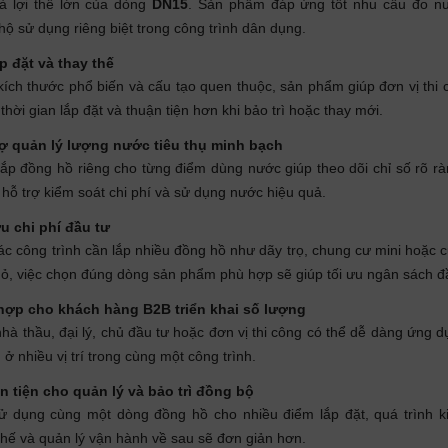
à lợi thế lớn của dòng
DN15
. Sản phẩm đáp ứng tốt nhu cầu đo n
hộ sử dụng riêng biệt trong công trình dân dụng.
p đặt và thay thế
ích thước phổ biến và cấu tạo quen thuộc, sản phẩm giúp đơn vị thi 
thời gian lắp đặt và thuận tiện hơn khi bảo trì hoặc thay mới.
rợ quản lý lượng nước tiêu thụ minh bạch
lắp đồng hồ riêng cho từng điểm dùng nước giúp theo dõi chỉ số rõ r
 hỗ trợ kiểm soát chi phí và sử dụng nước hiệu quả.
u chi phí đầu tư
ác công trình cần lắp nhiều đồng hồ như dãy trọ, chung cư mini hoặc
ỏ, việc chọn đúng dòng sản phẩm phù hợp sẽ giúp tối ưu ngân sách đ
hợp cho khách hàng B2B triển khai số lượng
hà thầu, đại lý, chủ đầu tư hoặc đơn vị thi công có thể dễ dàng ứng 
ở nhiều vị trí trong cùng một công trình.
n tiện cho quản lý và bảo trì đồng bộ
ử dụng cùng một dòng đồng hồ cho nhiều điểm lắp đặt, quá trình ki
thế và quản lý vận hành về sau sẽ đơn giản hơn.