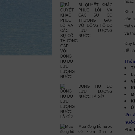
hoặc 
BÍ QUYẾT KHẮC
PHỤC LỖI VÀ
Kích
CÁC SỰ CỐ
các t
THƯỜNG GẶP
VỚI ĐỒNG HỒ ĐO
thân 
LƯU LƯỢNG
và th
NƯỚC.
Đây l
dễ sử
Thôn
T
L
Vậ
ĐỒNG HỒ ĐO
K
LƯU LƯỢNG
M
NƯỚC LÀ GÌ?
K
Ứ
Ưu đ
nướ
Mua đồng hồ nước
Phù 
có kiểm định ở