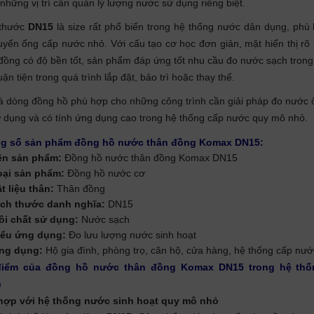
những vị trí cần quản lý lượng nước sử dụng riêng biệt.
 thước
DN15
là size rất phổ biến trong hệ thống nước dân dụng, phù
uyến ống cấp nước nhỏ. Với cấu tạo cơ học đơn giản, mặt hiển thị rõ
đồng có độ bền tốt, sản phẩm đáp ứng tốt nhu cầu đo nước sạch trong
uận tiện trong quá trình lắp đặt, bảo trì hoặc thay thế.
à dòng đồng hồ phù hợp cho những công trình cần giải pháp đo nước 
 dụng và có tính ứng dụng cao trong hệ thống cấp nước quy mô nhỏ.
g số sản phẩm đồng hồ nước thân đồng Komax DN15:
ên sản phẩm:
Đồng hồ nước thân đồng Komax DN15
oại sản phẩm:
Đồng hồ nước cơ
t liệu thân:
Thân đồng
ích thước danh nghĩa:
DN15
ôi chất sử dụng:
Nước sạch
iểu ứng dụng:
Đo lưu lượng nước sinh hoạt
ng dụng:
Hộ gia đình, phòng trọ, căn hộ, cửa hàng, hệ thống cấp nư
iểm của đồng hồ nước thân đồng Komax DN15 trong hệ thố
c
hợp với hệ thống nước sinh hoạt quy mô nhỏ