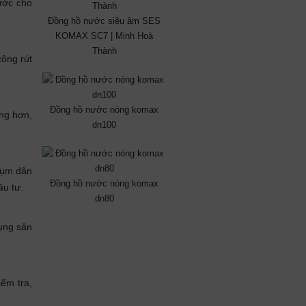
ước cho
Đồng hồ nước siêu âm SES
KOMAX SC7 | Minh Hoà
Thành
công rút
Đồng hồ nước nóng komax
àng hơn,
dn100
 cụm dân
Đồng hồ nước nóng komax
ầu tư.
dn80
dụng sản
ểm tra,