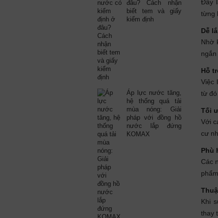
Đây l
đâu? Cách nhận
biết tem và giấy
từng 
kiểm định
Dễ lắ
Nhờ k
ngắn 
Hỗ t
Việc 
Áp lực nước tăng,
từ đó
hệ thống quá tải
mùa nóng: Giải
Tối ư
pháp với đồng hồ
Với c
nước lắp đứng
cư nh
KOMAX
Phù 
Các n
phẩm 
Thuậ
Khi s
thay 