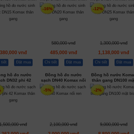
gang
gang
gang
-16%
-12%
580,000 vnđ
1,300,000 vnđ
380,000 vnđ
485,000 vnđ
1,138,000 vnđ
 tiết
Đặt mua
Chi tiết
Đặt mua
Chi tiết
Đặt mua
ng hồ đo nước
Đồng hồ đo nước
Đồng hồ nước Koma
ch DN32 phi 42
sạch DN40 Komax nối
thân gang DN100 mặ
max thân gang
ren
bích
%
-5%
-2%
1,500,000 vnđ
2,100,000 vnđ
9,000,000 vnđ
1,362,000 vnđ
2,000,000 vnđ
8,800,000 vnđ