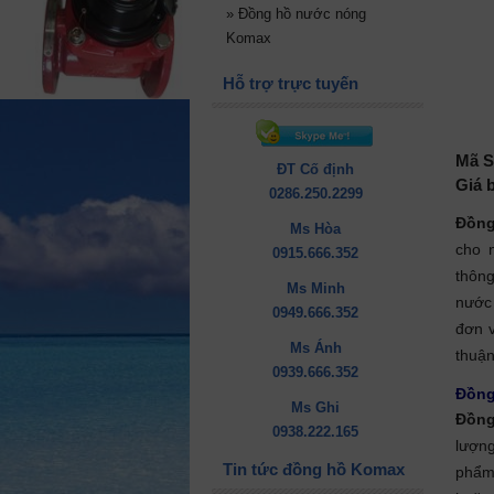
»
Đồng hồ nước nóng
Komax
Hỗ trợ trực tuyến
Mã S
ĐT Cố định
Giá 
0286.250.2299
Đồng
Ms Hòa
cho 
0915.666.352
thôn
Ms Minh
nước 
0949.666.352
đơn v
Ms Ánh
thuận
0939.666.352
Đồng
Ms Ghi
Đồng
0938.222.165
lượn
Tin tức đồng hồ Komax
phẩm 