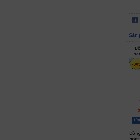
Sản 
Đồ
sạ
-30
Chi
Đồng
hoạt