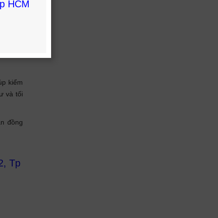
 Tp HCM
ệ thống
ện trong
cấu tạo
 căn hộ,
úp kiểm
ư và tối
ân đồng
2, Tp