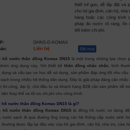
thiết kế gọn, dễ lắp đặt và 
cho hộ gia đình, căn hộ, nhà 
hàng hoặc các công trình c
pháp đo nước rõ ràng, ổn 
tiết kiệm chi phí.
P:
DHNS-D-KOMAX
bán:
Liên hệ
Đặt mua
 hồ nước thân đồng Komax DN15
là một trong những lựa chọn 
nhóm ứng dụng này. Với thiết kế
thân đồng chắc chắn
, kích thư
g dụng và cấu tạo cơ học dễ sử dụng, sản phẩm đáp ứng tốt nhu cầu
sạch trong nhiều hệ thống dân dụng. Đây là giải pháp đáng cân nhắc
ị thi công, đại lý, chủ đầu tư và khách hàng B2B cần sản phẩm dễ tri
 tiện thay thế và tối ưu chi phí cho công trình.
 hồ nước thân đồng Komax DN15 là gì?
 hồ nước thân đồng Komax DN15
là đồng hồ nước cơ dùng để
g nước sạch đi qua đường ống trong các hệ thống cấp nước sinh ho
thường được lắp tại đầu vào của hộ gia đình, căn hộ, nhà trọ, cửa 