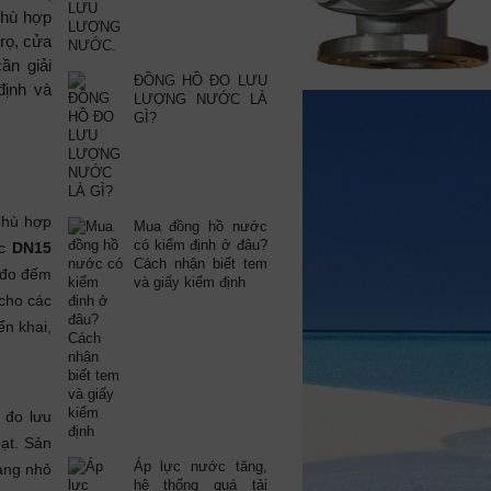
phù hợp
trọ, cửa
ần giải
ĐỒNG HỒ ĐO LƯU
định và
LƯỢNG NƯỚC LÀ
GÌ?
phù hợp
Mua đồng hồ nước
có kiểm định ở đâu?
ớc
DN15
Cách nhận biết tem
 đo đếm
và giấy kiểm định
 cho các
ển khai,
 đo lưu
ạt. Sản
Áp lực nước tăng,
hàng nhỏ
hệ thống quá tải