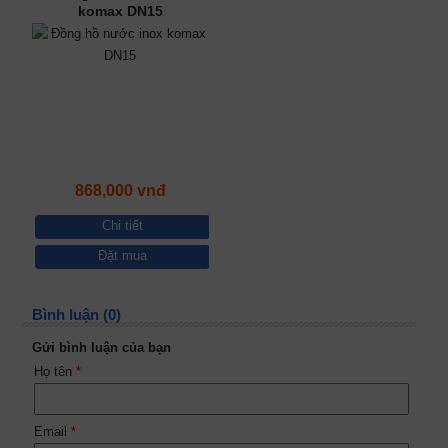
komax DN15
868,000 vnđ
Chi tiết
Đặt mua
Bình luận (0)
Gửi bình luận của bạn
Họ tên
*
Email
*