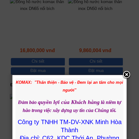
16,800,000 vnđ
9,860,004 vnđ
Chi tiết
Chi tiết
Đặt mua
Đặt mua
KOMAX: "Thân thiện - Bảo vệ - Đem lại an tâm cho mọi
Đồng hồ nước inox DN40
Đồng hồ nước Komax
người"
komax nối ren
thân inox DN32 nối ren
quyền lợi của Khách hàng
Đảm bảo
là niềm tự
hào trong việc
xây dựng uy tín của
Chúng tôi.
Công ty TNHH TM-DV-XNK Minh Hòa
Thành
Địa chỉ: C62, KDC Thới An, Phường