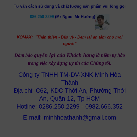
Tư vấn cách sử dụng và chất lượng sản phẩm vui lòng gọi
086 250 2299
(Mr Ngoc Mr Hướng)
KOMAX: "Thân thiện - Bảo vệ - Đem lại an tâm cho mọi
người"
quyền lợi của Khách hàng
Đảm bảo
là niềm tự hào
trong việc
xây dựng uy tín của
Chúng tôi.
Công ty TNHH TM-DV-XNK Minh Hòa
Thành
Địa chỉ: C62, KDC Thới An, Phường Thới
An, Quận 12, Tp HCM
Hotline: 0286.250.2299 - 0982.666.352
E-mail: minhhoathanh@gmail.com